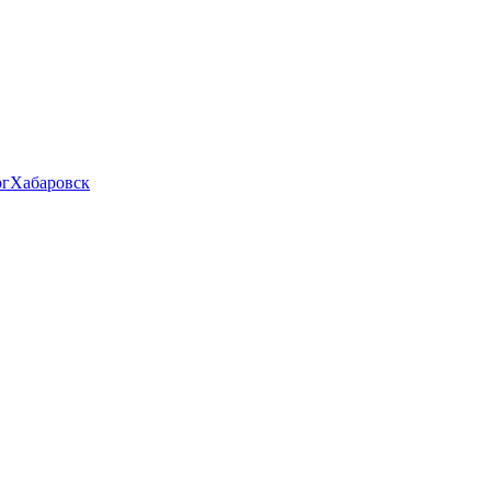
рг
Хабаровск