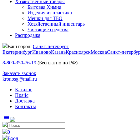
Хозяйственные товары
Бытовая Химия
Изделия из пластика
Мешки для ТБО
Хозяйственный инвентарь
Чистящие средства
Распродажа
Ваш город:
Санкт-петербург
Екатеринбург
Иваново
Казань
Красноярск
Москва
Санкт-петербу
8-800-350-76-19
(Бесплатно по РФ)
Заказать звонок
kronosg@mail.ru
Каталог
Прайс
Доставка
Контакты
view_headline
0
Вход