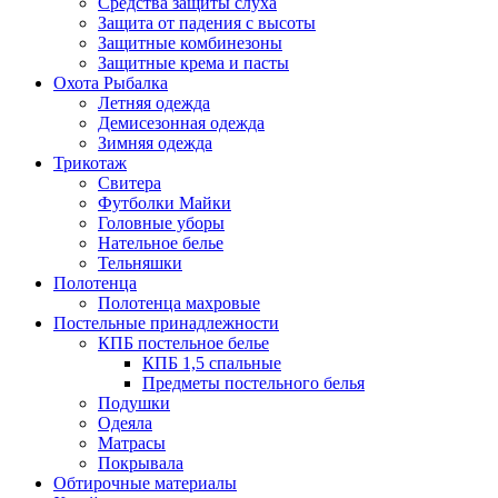
Средства защиты слуха
Защита от падения с высоты
Защитные комбинезоны
Защитные крема и пасты
Охота Рыбалка
Летняя одежда
Демисезонная одежда
Зимняя одежда
Трикотаж
Свитера
Футболки Майки
Головные уборы
Нательное белье
Тельняшки
Полотенца
Полотенца махровые
Постельные принадлежности
КПБ постельное белье
КПБ 1,5 спальные
Предметы постельного белья
Подушки
Одеяла
Матрасы
Покрывала
Обтирочные материалы