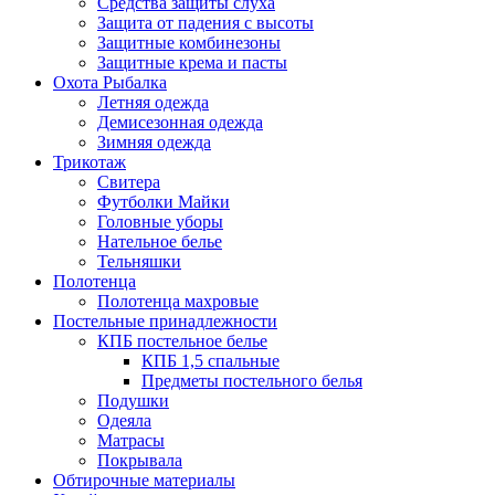
Средства защиты слуха
Защита от падения с высоты
Защитные комбинезоны
Защитные крема и пасты
Охота Рыбалка
Летняя одежда
Демисезонная одежда
Зимняя одежда
Трикотаж
Свитера
Футболки Майки
Головные уборы
Нательное белье
Тельняшки
Полотенца
Полотенца махровые
Постельные принадлежности
КПБ постельное белье
КПБ 1,5 спальные
Предметы постельного белья
Подушки
Одеяла
Матрасы
Покрывала
Обтирочные материалы