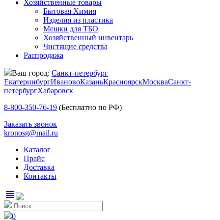
Хозяйственные товары
Бытовая Химия
Изделия из пластика
Мешки для ТБО
Хозяйственный инвентарь
Чистящие средства
Распродажа
Ваш город:
Санкт-петербург
Екатеринбург
Иваново
Казань
Красноярск
Москва
Санкт-
петербург
Хабаровск
8-800-350-76-19
(Бесплатно по РФ)
Заказать звонок
kronosg@mail.ru
Каталог
Прайс
Доставка
Контакты
view_headline
0