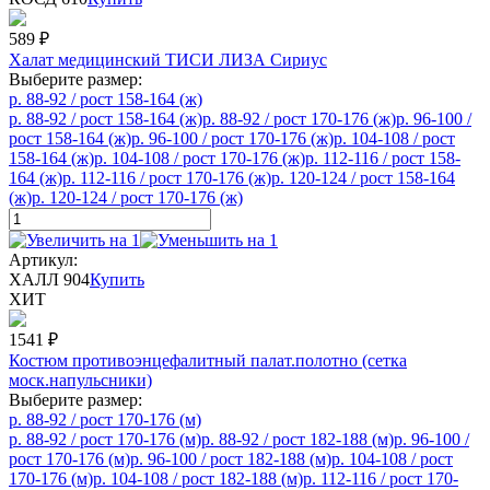
589
₽
Халат медицинский ТИСИ ЛИЗА Сириус
Выберите размер:
р. 88-92 / рост 158-164 (ж)
р. 88-92 / рост 158-164 (ж)
р. 88-92 / рост 170-176 (ж)
р. 96-100 /
рост 158-164 (ж)
р. 96-100 / рост 170-176 (ж)
р. 104-108 / рост
158-164 (ж)
р. 104-108 / рост 170-176 (ж)
р. 112-116 / рост 158-
164 (ж)
р. 112-116 / рост 170-176 (ж)
р. 120-124 / рост 158-164
(ж)
р. 120-124 / рост 170-176 (ж)
Артикул:
ХАЛЛ 904
Купить
ХИТ
1541
₽
Костюм противоэнцефалитный палат.полотно (сетка
моск.напульсники)
Выберите размер:
р. 88-92 / рост 170-176 (м)
р. 88-92 / рост 170-176 (м)
р. 88-92 / рост 182-188 (м)
р. 96-100 /
рост 170-176 (м)
р. 96-100 / рост 182-188 (м)
р. 104-108 / рост
170-176 (м)
р. 104-108 / рост 182-188 (м)
р. 112-116 / рост 170-