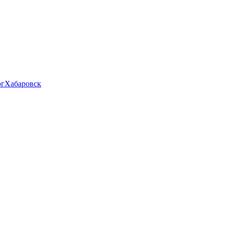
рг
Хабаровск