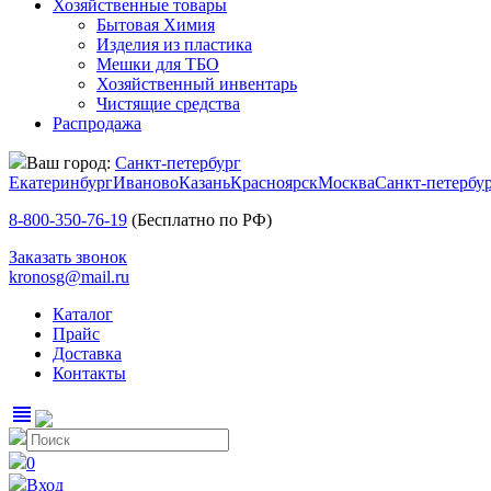
Хозяйственные товары
Бытовая Химия
Изделия из пластика
Мешки для ТБО
Хозяйственный инвентарь
Чистящие средства
Распродажа
Ваш город:
Санкт-петербург
Екатеринбург
Иваново
Казань
Красноярск
Москва
Санкт-петербу
8-800-350-76-19
(Бесплатно по РФ)
Заказать звонок
kronosg@mail.ru
Каталог
Прайс
Доставка
Контакты
view_headline
0
Вход