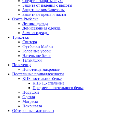
Средства защиты слуха
Защита от падения с высоты
Защитные комбинезоны
Защитные крема и пасты
Охота Рыбалка
Летняя одежда
Демисезонная одежда
Зимняя одежда
Трикотаж
Свитера
Футболки Майки
Головные уборы
Нательное белье
Тельняшки
Полотенца
Полотенца махровые
Постельные принадлежности
КПБ постельное белье
КПБ 1,5 спальные
Предметы постельного белья
Подушки
Одеяла
Матрасы
Покрывала
Обтирочные материалы