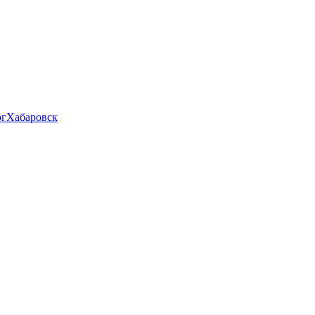
рг
Хабаровск