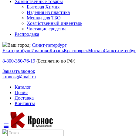
Хозяйственные товары
Бытовая Химия
Изделия из пластика
Мешки для ТБО
Хозяйственный инвентарь
Чистящие средства
Распродажа
Ваш город:
Санкт-петербург
Екатеринбург
Иваново
Казань
Красноярск
Москва
Санкт-петербу
8-800-350-76-19
(Бесплатно по РФ)
Заказать звонок
kronosg@mail.ru
Каталог
Прайс
Доставка
Контакты
view_headline