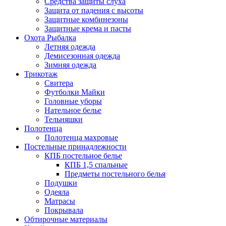
Средства защиты слуха
Защита от падения с высоты
Защитные комбинезоны
Защитные крема и пасты
Охота Рыбалка
Летняя одежда
Демисезонная одежда
Зимняя одежда
Трикотаж
Свитера
Футболки Майки
Головные уборы
Нательное белье
Тельняшки
Полотенца
Полотенца махровые
Постельные принадлежности
КПБ постельное белье
КПБ 1,5 спальные
Предметы постельного белья
Подушки
Одеяла
Матрасы
Покрывала
Обтирочные материалы