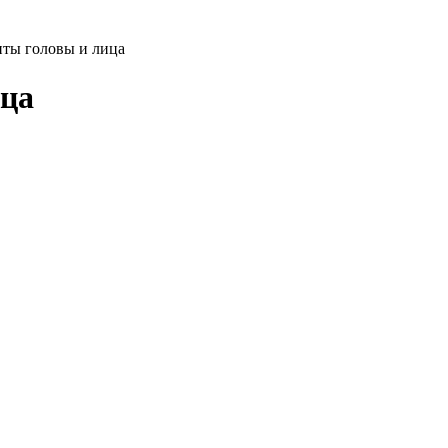
иты головы и лица
ица