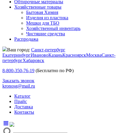
Обтирочные материалы
Хозяйственные товары
Бытовая Химия
Изделия из пластика
Мешки для ТБО
Хозяйственный инвентарь
Чистящие средства
Распродажа
Ваш город:
Санкт-петербург
Екатеринбург
Иваново
Казань
Красноярск
Москва
Санкт-
петербург
Хабаровск
8-800-350-76-19
(Бесплатно по РФ)
Заказать звонок
kronosg@mail.ru
Каталог
Прайс
Доставка
Контакты
view_headline