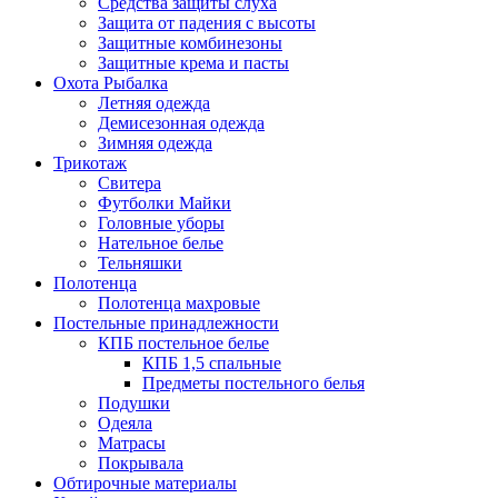
Средства защиты слуха
Защита от падения с высоты
Защитные комбинезоны
Защитные крема и пасты
Охота Рыбалка
Летняя одежда
Демисезонная одежда
Зимняя одежда
Трикотаж
Свитера
Футболки Майки
Головные уборы
Нательное белье
Тельняшки
Полотенца
Полотенца махровые
Постельные принадлежности
КПБ постельное белье
КПБ 1,5 спальные
Предметы постельного белья
Подушки
Одеяла
Матрасы
Покрывала
Обтирочные материалы