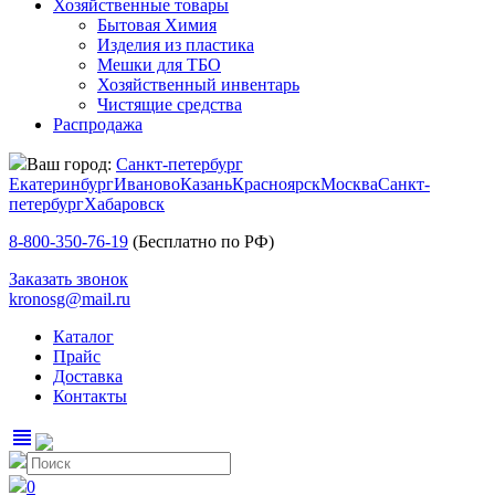
Хозяйственные товары
Бытовая Химия
Изделия из пластика
Мешки для ТБО
Хозяйственный инвентарь
Чистящие средства
Распродажа
Ваш город:
Санкт-петербург
Екатеринбург
Иваново
Казань
Красноярск
Москва
Санкт-
петербург
Хабаровск
8-800-350-76-19
(Бесплатно по РФ)
Заказать звонок
kronosg@mail.ru
Каталог
Прайс
Доставка
Контакты
view_headline
0